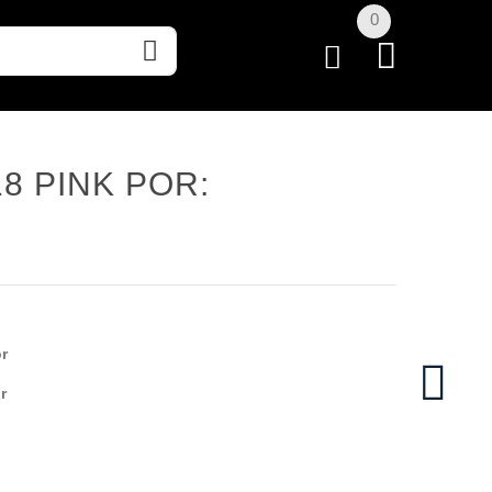
0
18 PINK POR:
r
r
S