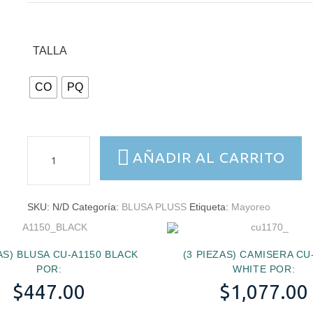
TALLA
CO
PQ
(3
AÑADIR AL CARRITO
PIEZAS)
BLUSA
CU-
SKU:
N/D
Categoría:
BLUSA PLUSS
Etiqueta:
Mayoreo
A1218
PINK
POR:
ZAS) BLUSA CU-A1150 BLACK
(3 PIEZAS) CAMISERA CU
cantidad
POR:
WHITE POR:
$
447.00
$
1,077.00