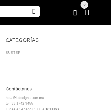
0
CATEGORÍAS
SUETER
Contáctanos
hola@lcdesigns.com.mx
tel: 33 1742 9455
Lunes a Sabado 09:00 a 18:00hrs