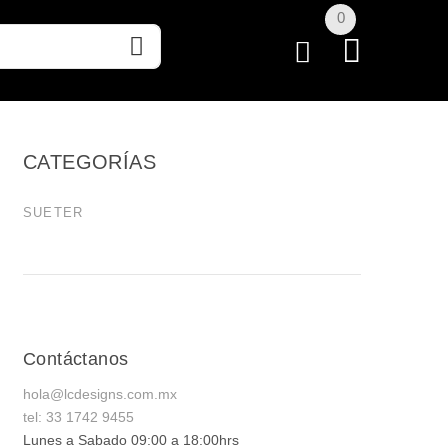
0
CATEGORÍAS
SUETER
Contáctanos
hola@lcdesigns.com.mx
tel: 33 1742 9455
Lunes a Sabado 09:00 a 18:00hrs