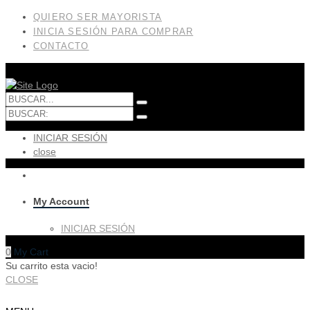
QUIERO SER MAYORISTA
INICIA SESIÓN PARA COMPRAR
CONTACTO
INICIAR SESIÓN
close
My Account
INICIAR SESIÓN
0
My Cart
Su carrito esta vacio!
CLOSE