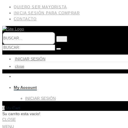
QUIERO SER MAYORISTA
INICIA SESIÓN PARA COMPRAR
CONTACTO
INICIAR SESIÓN
close
My Account
INICIAR SESIÓN
0
My Cart
Su carrito esta vacio!
CLOSE
MENU