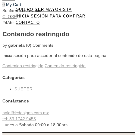
0
My Cart
QUIERO SER MAYORISTA
Su carrito esta vacio!
INICIA SESIÓN PARA COMPRAR
CLOSE
CONTACTO
24
Abr
Contenido restringido
by
gabriela
(0)
Comments
Inicia sesión para acceder al contenido de esta página.
Contenido restringido
Contenido restringido
Categorías
SUETER
Contáctanos
hola@lcdesigns.com.mx
tel: 33 1742 9455
Lunes a Sabado 09:00 a 18:00hrs