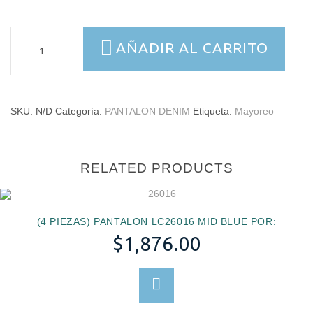
(3
AÑADIR AL CARRITO
PIEZAS)
PANTALON
LC-
S1700
SKU:
N/D
Categoría:
PANTALON DENIM
Etiqueta:
Mayoreo
LIGHT
WASH
POR:
cantidad
RELATED PRODUCTS
(4 PIEZAS) PANTALON LC26016 MID BLUE POR:
$
1,876.00
SELECCIONAR OPCION