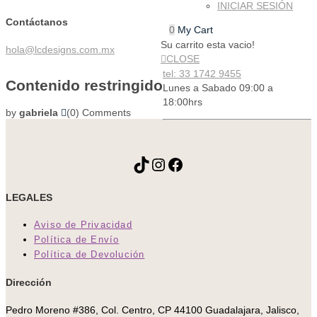
INICIAR SESIÓN
Contáctanos
0
My Cart
Su carrito esta vacio!
hola@lcdesigns.com.mx
CLOSE
tel: 33 1742 9455
Contenido restringido
Lunes a Sabado 09:00 a
18:00hrs
by
gabriela
(0)
Comments
TikTok
Instagram
Facebook
LEGALES
Aviso de Privacidad
Política de Envío
Política de Devolución
Dirección
Pedro Moreno #386, Col. Centro, CP 44100 Guadalajara, Jalisco,