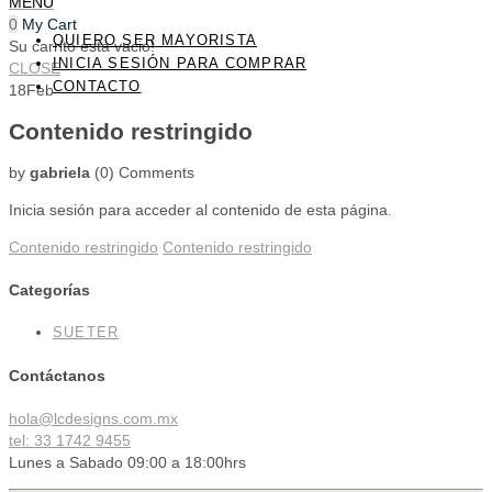
MENU
0
My Cart
QUIERO SER MAYORISTA
Su carrito esta vacio!
INICIA SESIÓN PARA COMPRAR
CLOSE
CONTACTO
18
Feb
Contenido restringido
by
gabriela
(0)
Comments
Inicia sesión para acceder al contenido de esta página.
Contenido restringido
Contenido restringido
Categorías
SUETER
Contáctanos
hola@lcdesigns.com.mx
tel: 33 1742 9455
Lunes a Sabado 09:00 a 18:00hrs