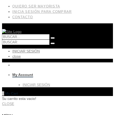
QUIERO SER MAYORISTA
INICIA SESIÓN PARA COMPRAR
CONTACTO
INICIAR SESIÓN
close
My Account
INICIAR SESIÓN
0
My Cart
Su carrito esta vacio!
CLOSE