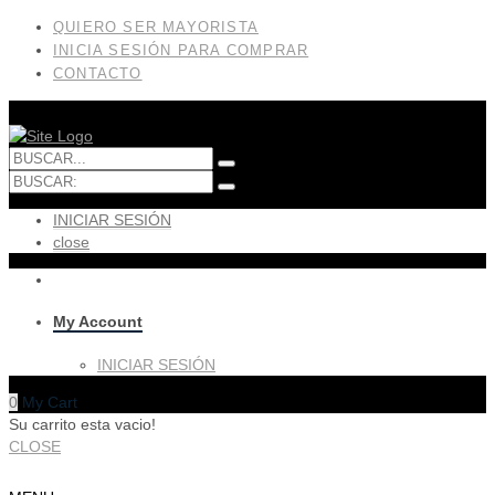
QUIERO SER MAYORISTA
INICIA SESIÓN PARA COMPRAR
CONTACTO
INICIAR SESIÓN
close
My Account
INICIAR SESIÓN
0
My Cart
Su carrito esta vacio!
CLOSE