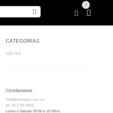
0
CATEGORÍAS
SUETER
Contáctanos
hola@lcdesigns.com.mx
tel: 33 1742 9455
Lunes a Sabado 09:00 a 18:00hrs